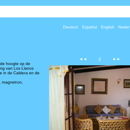
Deutsch
Español
English
Neder
◄◄
||
►►
nde hoogte op de
ing
van Los Llanos
e
in
de Caldera
en de
, magnetron,