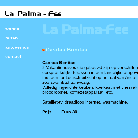
La Palma-Fee
wonen
reizen
autoverhuur
Casitas Bonitas
contact
Casitas
Bonitas
3 Vakantiehuisjes
die gebouwd zijn op verschille
oorspronkelijke terassen
in een landelijke omgev
met een fantastisch
uitzicht op het dal van
Aridan
zee.
zwembad aanwezig.
Volledig ingerichte keuken
:
koelkast met vriesvak
broodrooster
, koffiezetapparaat
, etc.
Satelliet-tv,
draadloos internet,
wasmachine.
Prijs Euro 39