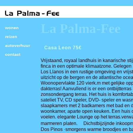
La Palma-Fee
wonen
reizen
autoverhuur
Casa Leon 75€
contact
Vrijstaand, royaal landhuis in kanarische st
finca in een optimale klimaatzone. Gelegen
Los Llanos in een rustige omgeving en vrij
uitzicht op de bergen en de atlantische oce
Woonopervlakte 120 vierk.m met gelijke opp
dakterras! Aanvullend is er een ontbijtterras
zonsondergang terras. Het huis is komfortab
sateliet TV, CD speler, DVD- speler en was
slaapkamers met 2 badkamers met bad en d
woonkamer, aparte open keuken. Een huis om
voelen. elegante Lounge op het terras.verw
marmeren platen. Dichstbijzijnde inkoopm
Dos Pinos ·smorgens warme broodjes en ba