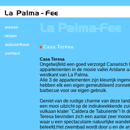
La Palma-Fee
wonen
reizen
autoverhuur
Casa Teresa
contact
Casa Teresa
Ongetwijfeld
een goed verzorgd
Canarisch
appartementen
in de mooie vallei
Aridane
a
westkant van
La Palma.
Alle 3 de appartementen zijn
kleurrijk ingeri
hebben elk een eigen
gemeubileerd zonnet
barbecue
voor uw eigen
gebruik.
Geniet van de
rustige charme van
deze land
een mooi
uitzicht op de indrukwekkende
zui
vulkaan
krater
"Caldera de
Taburiente
"!
In d
Teresa
bevinden zich
een aantal zeer mooi
waar u een
spectaculaire natuurlijke
wandel
beleefd
.Het
zwembad
wordt
door u
en de a