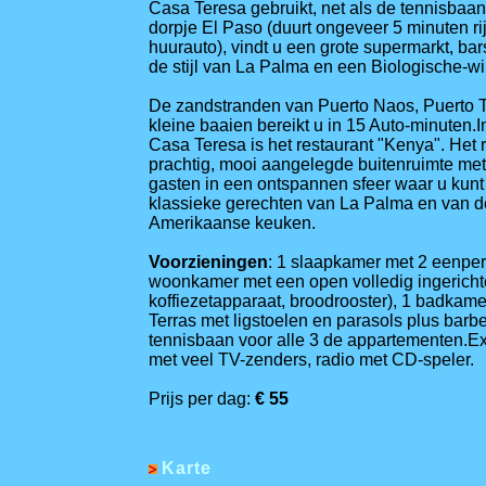
Casa
Teresa
gebruikt
, net als
de
tennisbaan
dorpje
El Paso
(
duurt ongeveer 5
minuten ri
huurauto)
, vindt u
een grote supermarkt
, bar
de stijl van La Palma
en
een
Biologische
-
wi
De zandstranden
van Puerto
Naos
, Puerto
kleine
baaien
bereikt u in
15
Auto-m
inuten.I
Casa
Teresa
is
het restaurant "
Kenya"
.
Het 
prachtig
, mooi
aangelegde
buitenruimte
met
gasten
in een ontspannen sfeer
waar u kunt
klassieke
gerechten van La Palma en
van
d
Amerikaanse
keuken.
Voorzieningen
: 1 slaapkamer met
2 eenpe
woonkamer met een open
volledig ingerich
koffiezetapparaat, broodrooster
), 1 badkame
Terras
met ligstoelen
en parasols plus
barb
tennisbaan voor alle 3 de appartementen
.Ex
met veel
TV
-zenders
, radio
met CD-speler
.
Prijs per dag:
€ 55
Karte